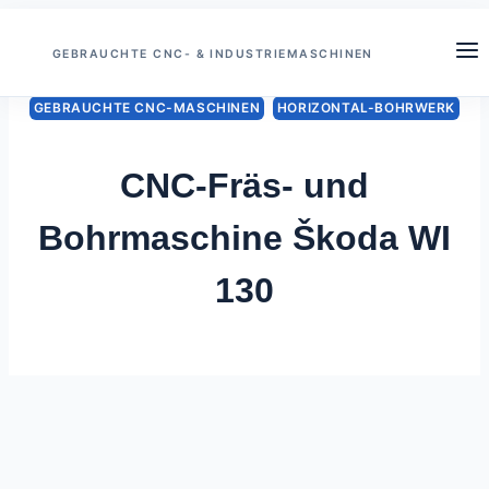
Zum
Inhalt
GEBRAUCHTE CNC- & INDUSTRIEMASCHINEN
springen
GEBRAUCHTE CNC-MASCHINEN
HORIZONTAL-BOHRWERK
CNC-Fräs- und
Bohrmaschine Škoda WI
130
Von
Juni 20, 2026
Sedlacek
Trade