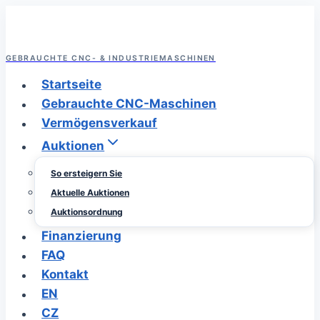
Zum
Inhalt
springen
GEBRAUCHTE CNC- & INDUSTRIEMASCHINEN
Startseite
Gebrauchte CNC-Maschinen
Vermögensverkauf
Auktionen
So ersteigern Sie
Aktuelle Auktionen
Auktionsordnung
Finanzierung
FAQ
Kontakt
EN
CZ