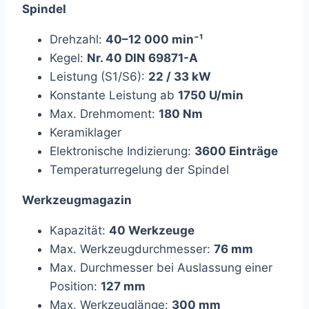
Spindel
Drehzahl:
40–12 000 min⁻¹
Kegel:
Nr. 40 DIN 69871-A
Leistung (S1/S6):
22 / 33 kW
Konstante Leistung ab
1750 U/min
Max. Drehmoment:
180 Nm
Keramiklager
Elektronische Indizierung:
3600 Einträge
Temperaturregelung der Spindel
Werkzeugmagazin
Kapazität:
40 Werkzeuge
Max. Werkzeugdurchmesser:
76 mm
Max. Durchmesser bei Auslassung einer
Position:
127 mm
Max. Werkzeuglänge:
300 mm