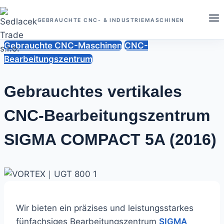
Zum
Inhalt
GEBRAUCHTE CNC- & INDUSTRIEMASCHINEN
springen
Gebrauchte CNC-Maschinen
CNC-
Bearbeitungszentrum
Gebrauchtes vertikales
CNC-Bearbeitungszentrum
SIGMA COMPACT 5A (2016)
Von
Juni
Sedlacek
Trade
21,
2026
Juni
Wir bieten ein präzises und leistungsstarkes
21,
fünfachsiges Bearbeitungszentrum
SIGMA