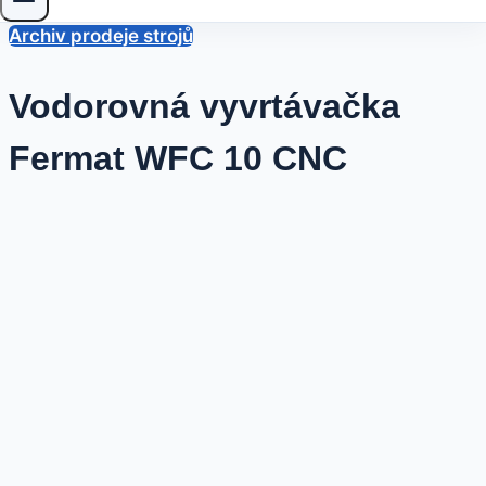
Archiv prodeje strojů
Vodorovná vyvrtávačka
Fermat WFC 10 CNC
Od
14
Sedlacek
Trade
prosince,
2022
9
října,
2023