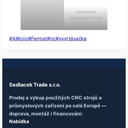
Vodorovná
vyvrtávačka Fermat
WFC 10 CNC 33
Štítky
#
AI
#
cnc
#
Fermat
#
nc
#
vyvrtávačka
příspěvků:
Sedlacek Trade s.r.o.
Prodej a výkup použitých CNC strojů a
průmyslových zařízení po celé Evropě —
doprava, montáž i financování.
Nabídka