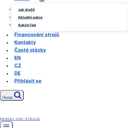
Jak dražit
Aktuální aukce
Aukční řád
Financování strojů
Kontakty
Časté otázky
EN
CZ
DE
Přihlásit se
Hledat
PRODEJ CNC STROJŮ