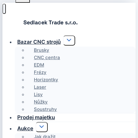
Toggle
Bazar CNC strojů
child
menu
Brusky
CNC centra
EDM
Frézy
Horizontky
Laser
Lisy
Nůžky
Soustruhy
Prodej majetku
Toggle
Aukce
child
menu
Jak dražit