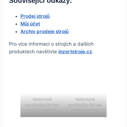
Související odkazy:
Prodej strojů
Můj účet
Archiv prodeje strojů
Pro více informací o strojích a dalších
produktech navštivte
inzertstroje.cz
.
Vodorovná
Vodorovná
vyvrtávačka Fermat
vyvrtávačka Fermat
WFC 10 CNC 18
WFC 10 CNC 19