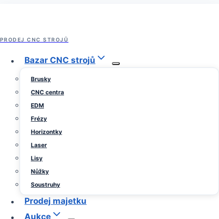
Přeskočit
na
obsah
PRODEJ CNC STROJŮ
Bazar CNC strojů
Brusky
CNC centra
EDM
Frézy
Horizontky
Laser
Lisy
Nůžky
Soustruhy
Prodej majetku
Aukce