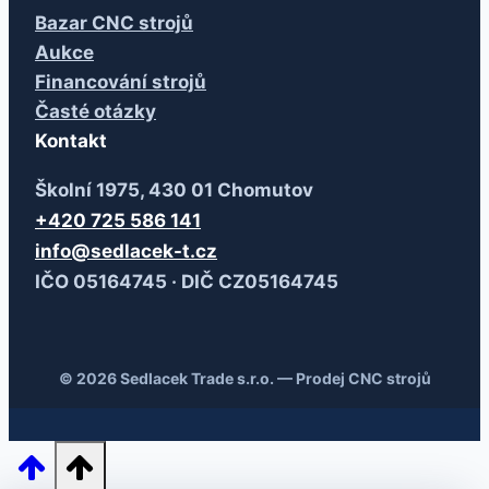
Bazar CNC strojů
Aukce
Financování strojů
Časté otázky
Kontakt
Školní 1975, 430 01 Chomutov
+420 725 586 141
info@sedlacek-t.cz
IČO 05164745 · DIČ CZ05164745
© 2026 Sedlacek Trade s.r.o. — Prodej CNC strojů