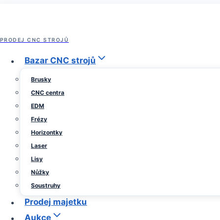
Přeskočit
na
obsah
PRODEJ CNC STROJŮ
Archiv prodeje strojů
Bazar CNC strojů
Vertikální frézovací centru
Brusky
CNC centra
EDM
Od
29
Sedlacek
Frézy
Trade
listopadu,
Horizontky
2023
28
Laser
května,
Lisy
2025
Nůžky
Soustruhy
Prodej majetku
Aukce