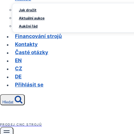
Jak dražit
Aktuální aukce
Aukční řád
Financování strojů
Kontakty
Časté otázky
EN
CZ
DE
Přihlásit se
Hledat
PRODEJ CNC STROJŮ