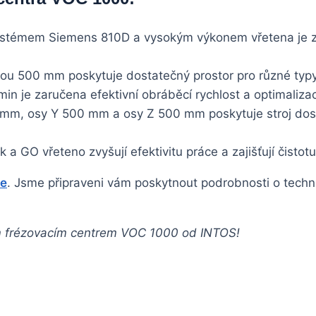
ystémem Siemens 810D a vysokým výkonem vřetena je zaj
ou 500 mm poskytuje dostatečný prostor pro různé typy 
in je zaručena efektivní obráběcí rychlost a optimaliza
mm, osy Y 500 mm a osy Z 500 mm poskytuje stroj dos
k a GO vřeteno zvyšují efektivitu práce a zajišťují čisto
te
. Jsme připraveni vám poskytnout podrobnosti o techni
ím frézovacím centrem VOC 1000 od INTOS!