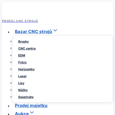
Přeskočit
na
obsah
PRODEJ CNC STROJŮ
Bazar CNC strojů
Brusky
CNC centra
EDM
Frézy
Horizontky
Laser
Lisy
Nůžky
Soustruhy
Prodej majetku
Aukce