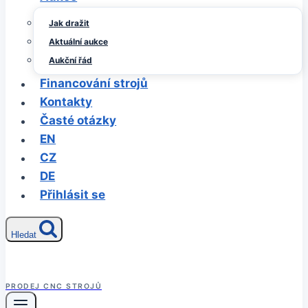
Jak dražit
Aktuální aukce
Aukční řád
Financování strojů
Kontakty
Časté otázky
EN
CZ
DE
Přihlásit se
Hledat
PRODEJ CNC STROJŮ