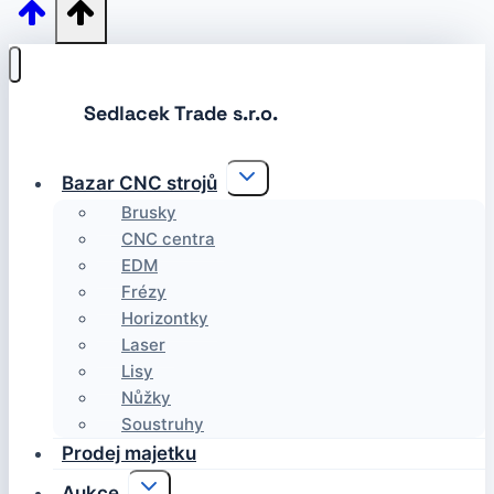
Toggle
Bazar CNC strojů
child
menu
Brusky
CNC centra
EDM
Frézy
Horizontky
Laser
Lisy
Nůžky
Soustruhy
Prodej majetku
Toggle
Aukce