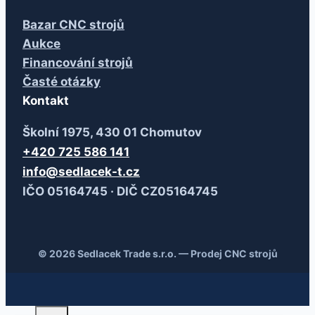
Bazar CNC strojů
Aukce
Financování strojů
Časté otázky
Kontakt
Školní 1975, 430 01 Chomutov
+420 725 586 141
info@sedlacek-t.cz
IČO 05164745 · DIČ CZ05164745
© 2026 Sedlacek Trade s.r.o. — Prodej CNC strojů