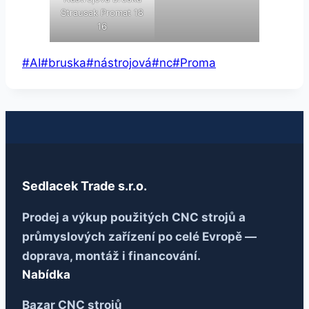
Strausak Promat 18
16
Štítky
#
AI
#
bruska
#
nástrojová
#
nc
#
Proma
příspěvků:
Sedlacek Trade s.r.o.
Prodej a výkup použitých CNC strojů a
průmyslových zařízení po celé Evropě —
doprava, montáž i financování.
Nabídka
Bazar CNC strojů