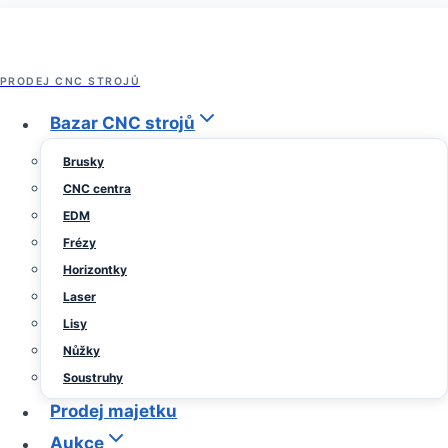
Přeskočit
na
obsah
PRODEJ CNC STROJŮ
Archiv prodeje strojů
Bazar CNC strojů
Nástrojová bruska Strausak
Brusky
CNC centra
Promat 18
EDM
Frézy
Horizontky
Od
11
Sedlacek
Laser
Trade
října,
Lisy
2023
11
Nůžky
října,
Soustruhy
2023
Prodej majetku
Aukce