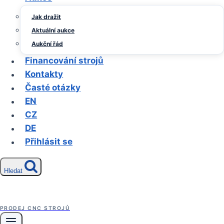
Jak dražit
Aktuální aukce
Aukční řád
Financování strojů
Kontakty
Časté otázky
EN
CZ
DE
Přihlásit se
Hledat
PRODEJ CNC STROJŮ