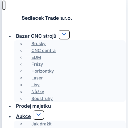
Toggle
Bazar CNC strojů
child
menu
Brusky
CNC centra
EDM
Frézy
Horizontky
Laser
Lisy
Nůžky
Soustruhy
Prodej majetku
Toggle
Aukce
child
menu
Jak dražit