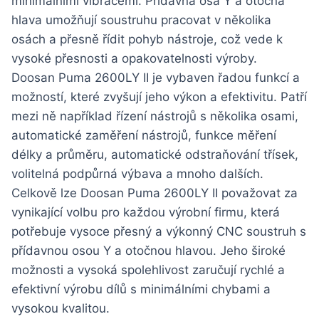
minimálními vibracemi. Přídavná osa Y a otočná
hlava umožňují soustruhu pracovat v několika
osách a přesně řídit pohyb nástroje, což vede k
vysoké přesnosti a opakovatelnosti výroby.
Doosan Puma 2600LY II je vybaven řadou funkcí a
možností, které zvyšují jeho výkon a efektivitu. Patří
mezi ně například řízení nástrojů s několika osami,
automatické zaměření nástrojů, funkce měření
délky a průměru, automatické odstraňování třísek,
volitelná podpůrná výbava a mnoho dalších.
Celkově lze Doosan Puma 2600LY II považovat za
vynikající volbu pro každou výrobní firmu, která
potřebuje vysoce přesný a výkonný CNC soustruh s
přídavnou osou Y a otočnou hlavou. Jeho široké
možnosti a vysoká spolehlivost zaručují rychlé a
efektivní výrobu dílů s minimálními chybami a
vysokou kvalitou.