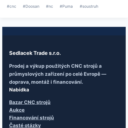
Štítky
#
cnc
#
Doosan
#
nc
#
Puma
#
soustruh
příspěvků:
Sedlacek Trade s.r.o.
Prodej a výkup použitých CNC strojů a
průmyslových zařízení po celé Evropě —
doprava, montáž i financování.
Nabídka
Bazar CNC strojů
Aukce
Financování strojů
Časté otázky