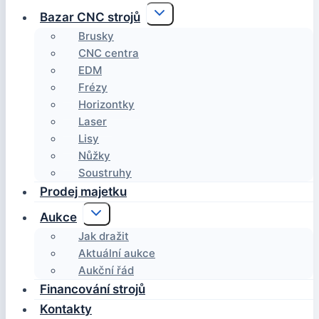
Toggle
Bazar CNC strojů
child
menu
Brusky
CNC centra
EDM
Frézy
Horizontky
Laser
Lisy
Nůžky
Soustruhy
Prodej majetku
Toggle
Aukce
child
menu
Jak dražit
Aktuální aukce
Aukční řád
Financování strojů
Kontakty