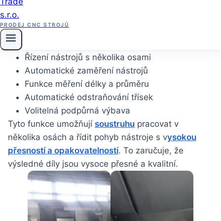
Kromě toho je Doosan Puma 2600LY II vybaven
několika funkcemi, jako jsou:
PRODEJ CNC STROJŮ
Přídavná osa Y
Otočná hlava
Řízení nástrojů s několika osami
Automatické zaměření nástrojů
Funkce měření délky a průměru
Automatické odstraňování třísek
Volitelná podpůrná výbava
Tyto funkce umožňují
soustruhu
pracovat v
několika osách a řídit pohyb nástroje s v
ysokou
přesností a opakovatelností
. To zaručuje, že
výsledné díly jsou vysoce přesné a kvalitní.