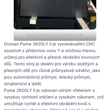
Soustruh Doosan Puma 2600LY II 19
Doosan Puma 2600LY II je vysokokvalitní CNC
soustruh s přídavnou osou Y a otočnou hlavou,
určený pro efektivní a přesné obrábění kovových
dílů. Tento stroj je ideální pro výrobu složitých a
přesných dílů pro různé průmyslové odvětví, jako
jsou automobilový průmysl, letecký průmysl,
strojírenství a další.
Puma 2600LY II je vybaven silným vřetenem s
vysokou rychlostí otáčení a vysokým výkonem, což
umožňuje rychlé a efektivní obrábění kovů s