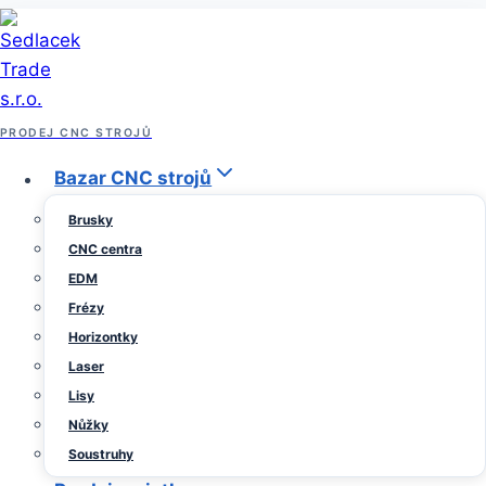
Přeskočit
na
obsah
ARCHIV PRODEJE STROJŮ
PRODEJ CNC STROJŮ
Soustruh Doosan Puma
Bazar CNC strojů
Brusky
2600LY II
CNC centra
EDM
Frézy
Od
28 února, 2023
Horizontky
Sedlacek
Trade
Laser
Lisy
Nůžky
Soustruhy