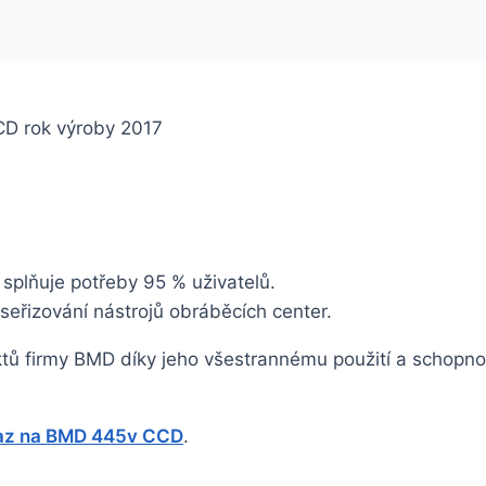
CCD rok výroby 2017
 splňuje potřeby 95 % uživatelů.
o seřizování nástrojů obráběcích center.
ktů firmy BMD díky jeho všestrannému použití a schopnos
z na BMD 445v CCD
.