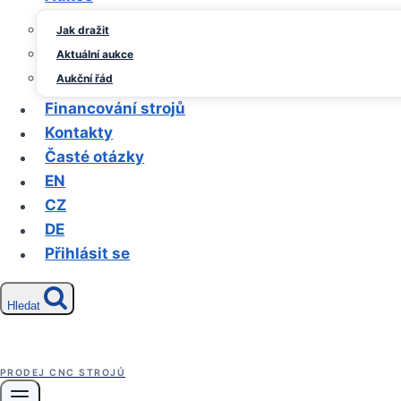
Jak dražit
Aktuální aukce
Aukční řád
Financování strojů
Kontakty
Časté otázky
EN
CZ
DE
Přihlásit se
Hledat
PRODEJ CNC STROJŮ