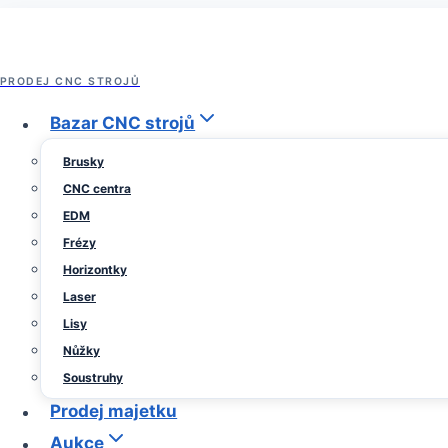
Přeskočit
na
obsah
PRODEJ CNC STROJŮ
Archiv prodeje strojů
Bazar CNC strojů
Seřizovací přístroj BMD 445
Brusky
CNC centra
EDM
Od
2
Sedlacek
Frézy
Trade
prosince,
Horizontky
2024
2
Laser
prosince,
Lisy
2024
Nůžky
Soustruhy
Prodej majetku
Aukce