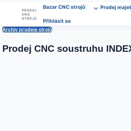
Přeskočit
Bazar CNC strojů
Prodej maje
PRODEJ
na
CNC
STROJŮ
Přihlásit se
obsah
Archiv prodeje strojů
Prodej CNC soustruhu INDE
Od
20
Sedlacek
Trade
ledna,
2025
20
ledna,
2025