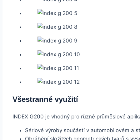
Všestranné využití
INDEX G200 je vhodný pro různé průměslové aplik
Sériové výroby součástí v automobilovém a s
Obrábění složitých geometrických tvarů s vys