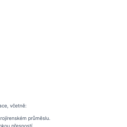
ace, včetně:
trojírenském průměslu.
okou přesností.