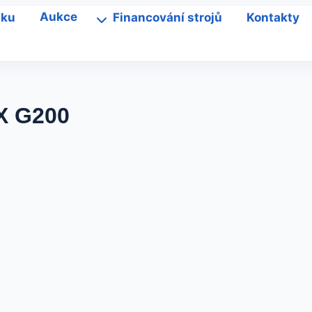
tku
Aukce
Financování strojů
Kontakty
X G200