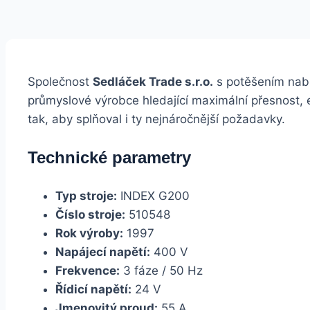
Společnost
Sedláček Trade s.r.o.
s potěšením nabí
průmyslové výrobce hledající maximální přesnost, 
tak, aby splňoval i ty nejnáročnější požadavky.
Technické parametry
Typ stroje:
INDEX G200
Číslo stroje:
510548
Rok výroby:
1997
Napájecí napětí:
400 V
Frekvence:
3 fáze / 50 Hz
Řídicí napětí:
24 V
Jmenovitý proud:
55 A