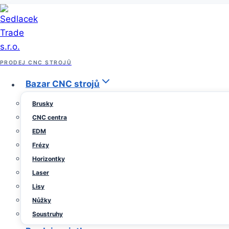
Přeskočit
na
obsah
Archiv prodeje strojů
PRODEJ CNC STROJŮ
DMG MORI NEF 400 Neu – ISM
Bazar CNC strojů
Brusky
Od
24
Sedlacek
CNC centra
Trade
července,
EDM
2025
24
Frézy
července,
Horizontky
2025
Laser
Lisy
Nůžky
Soustruhy