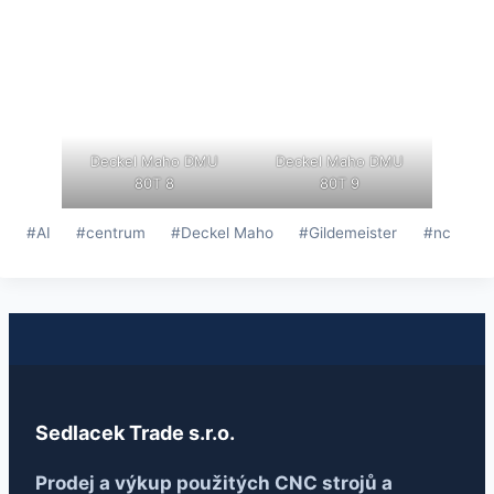
Deckel Maho DMU
Deckel Maho DMU
80T 8
80T 9
Štítky
#
AI
#
centrum
#
Deckel Maho
#
Gildemeister
#
nc
příspěvků:
Sedlacek Trade s.r.o.
Prodej a výkup použitých CNC strojů a