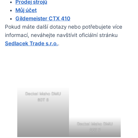
Prodej strojů
Můj účet
Gildemeister CTX 410
Pokud máte další dotazy nebo potřebujete více
informací, neváhejte navštívit oficiální stránku
Sedlacek Trade s.r.o.
.
Deckel Maho DMU
80T 6
Deckel Maho DMU
80T 7