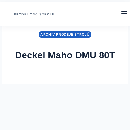
Přeskočit
na
PRODEJ CNC STROJŮ
obsah
ARCHIV PRODEJE STROJŮ
Deckel Maho DMU 80T
Od
22 května, 2023
Sedlacek
Trade