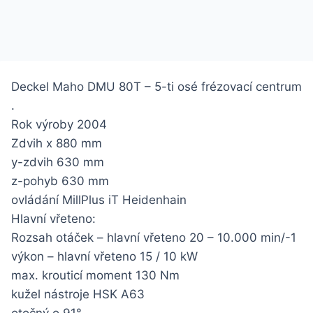
Deckel Maho DMU 80T – 5-ti osé frézovací centrum
.
Rok výroby 2004
Zdvih x 880 mm
y-zdvih 630 mm
z-pohyb 630 mm
ovládání MillPlus iT Heidenhain
Hlavní vřeteno:
Rozsah otáček – hlavní vřeteno 20 – 10.000 min/-1
výkon – hlavní vřeteno 15 / 10 kW
max. krouticí moment 130 Nm
kužel nástroje HSK A63
otočný o 91°