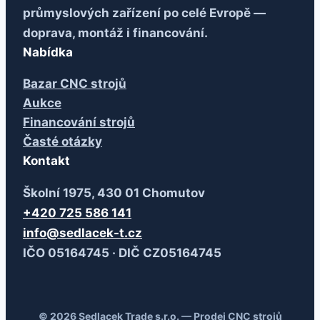
průmyslových zařízení po celé Evropě —
doprava, montáž i financování.
Nabídka
Bazar CNC strojů
Aukce
Financování strojů
Časté otázky
Kontakt
Školní 1975, 430 01 Chomutov
+420 725 586 141
info@sedlacek-t.cz
IČO 05164745 · DIČ CZ05164745
© 2026 Sedlacek Trade s.r.o. — Prodej CNC strojů