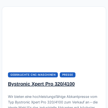
ideale Wahl für mittlere und anspruchsvolle Betriebe, die
volle Wiederholgenauigkeit, schnelles…
GEBRAUCHTE CNC-MASCHINEN
PRESSE
Bystronic Xpert Pro 320/4100
Juni 21, 2026
Wir bieten eine hochleistungsfähige Abkantpresse vom
Typ Bystronic Xpert Pro 320/4100 zum Verkauf an – die
ideale Wahl für das industrielle Abkanten mit höchster