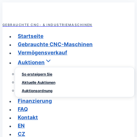
Zum
Inhalt
springen
GEBRAUCHTE CNC- & INDUSTRIEMASCHINEN
Startseite
Gebrauchte CNC-Maschinen
Vermögensverkauf
Auktionen
So ersteigern Sie
Aktuelle Auktionen
Auktionsordnung
Finanzierung
FAQ
Kontakt
EN
CZ