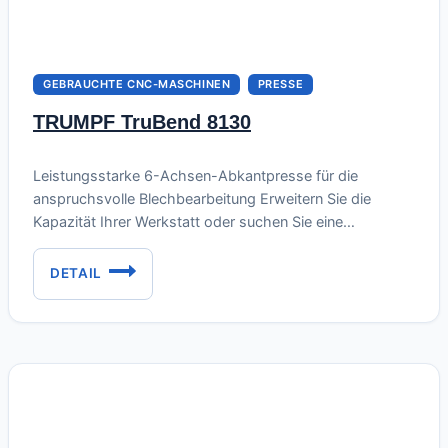
GEBRAUCHTE CNC-MASCHINEN
PRESSE
TRUMPF TruBend 8130
Juli 3, 2026
Leistungsstarke 6-Achsen-Abkantpresse für die
anspruchsvolle Blechbearbeitung Erweitern Sie die
Kapazität Ihrer Werkstatt oder suchen Sie eine
zuverlässige Lösung für das Biegen längerer und
dickerer Bleche? Wir bieten die robuste hydraulische
DETAIL
TRUMPF
Abkantpresse EHT TRUMPF TruBend 8130 (Baujahr
TRUBEND
2007) zum Verkauf an. Diese Maschine stellt die ideale
8130
Kombination aus massiver Konstruktion,
überdurchschnittlicher Biegelänge und deutscher
Spitzenpräzision dar,…