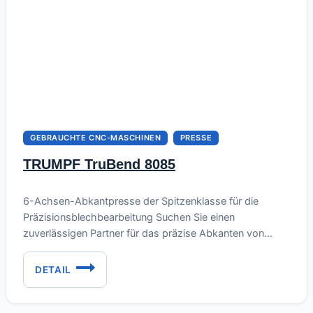
GEBRAUCHTE CNC-MASCHINEN
PRESSE
TRUMPF TruBend 8085
Juli 3, 2026
6-Achsen-Abkantpresse der Spitzenklasse für die
Präzisionsblechbearbeitung Suchen Sie einen
zuverlässigen Partner für das präzise Abkanten von
Blechen, der eine robuste Konstruktion mit moderner
Steuerung verbindet? Wir bieten die leistungsstarke
DETAIL
TRUMPF
hydraulische Abkantpresse EHT TRUMPF TruBend 8085
TRUBEND
(Baujahr 2007) zum Verkauf an. Diese Maschine ist die
8085