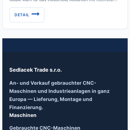
Präzision und Effizienz. Technische Daten: Achsen und
Bewegungen: Energiebedarf: Abmessungen und
DETAIL
BYSTRONIC
Gewicht: Empfohlene Aufstellfläche: Die wichtigsten
XPERT
Vorteile: Die Maschine ist voll funktionsfähig, in Betrieb
PRO
und sofort einsatzbereit. Eine ausgezeichnete Wahl für…
320/4100
Sedlacek Trade s.r.o.
An- und Verkauf gebrauchter CNC-
Maschinen und Industrieanlagen in ganz
Europa — Lieferung, Montage und
Finanzierung.
Maschinen
Gebrauchte CNC-Maschinen