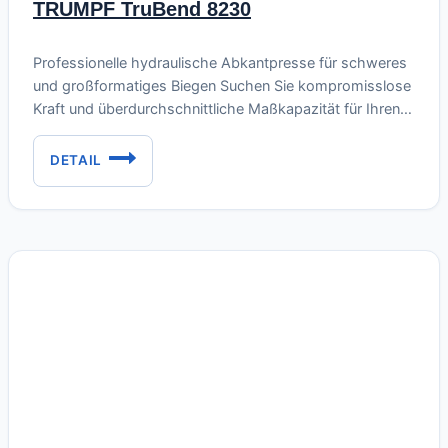
TRUMPF TruBend 8230
Juli 3, 2026
Professionelle hydraulische Abkantpresse für schweres
und großformatiges Biegen Suchen Sie kompromisslose
Kraft und überdurchschnittliche Maßkapazität für Ihren
Maschinenbaubetrieb? Wir bieten die robuste
hydraulische Abkantpresse EHT TRUMPF TruBend 8230
DETAIL
TRUMPF
(Baujahr 2007) zum Verkauf an. Diese massive Maschine
TRUBEND
ist für anspruchsvollste industrielle Anwendungen
8230
konzipiert, bei denen extreme Konstruktionssteifigkeit,
große Biegelänge und hohe Tonnage bei absoluter
Präzision gefordert…