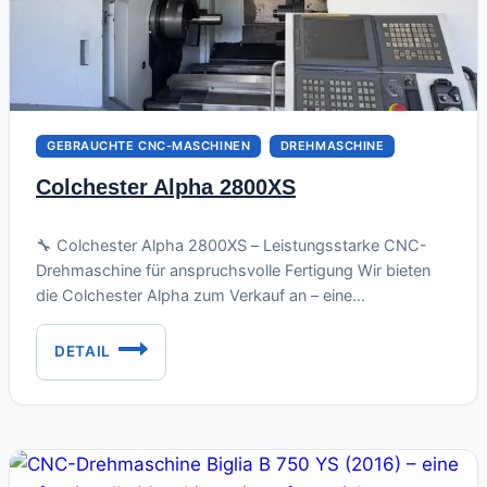
GEBRAUCHTE CNC-MASCHINEN
DREHMASCHINE
Colchester Alpha 2800XS
Juni 21, 2026
🔧 Colchester Alpha 2800XS – Leistungsstarke CNC-
Drehmaschine für anspruchsvolle Fertigung Wir bieten
die Colchester Alpha zum Verkauf an – eine
leistungsstarke CNC-Drehmaschine für anspruchsvolle
Bearbeitungen, die eine robuste Bauweise, eine moderne
DETAIL
COLCHESTER
Steuerung und hohe Flexibilität vereint. Die Maschine ist
ALPHA
geprüft und einsatzbereit. Sind Sie auf der Suche nach
2800XS
einer zuverlässigen, präzisen und leistungsstarken CNC-
Drehmaschine, die…