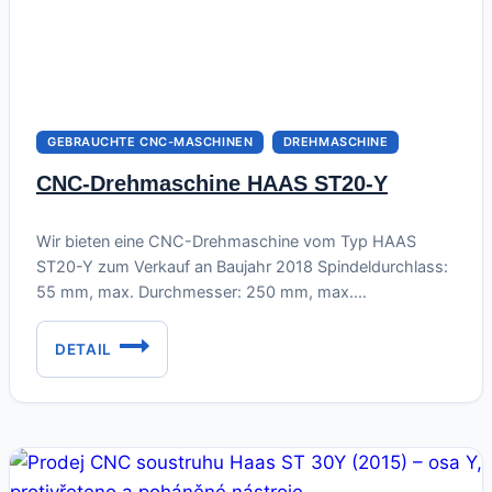
DIE
MODERNE
FERTIGUNG
GEBRAUCHTE CNC-MASCHINEN
DREHMASCHINE
CNC-Drehmaschine HAAS ST20-Y
Juni 21, 2026
Wir bieten eine CNC-Drehmaschine vom Typ HAAS
ST20-Y zum Verkauf an Baujahr 2018 Spindeldurchlass:
55 mm, max. Durchmesser: 250 mm, max.
Bearbeitungslänge: 750 mm, angetriebene Werkzeuge,
Y-Achse mit einem Hub von 80 mm, Reitstock-Pinolle Im
DETAIL
CNC-
Lieferumfang der Maschine ist ein Basis-Set an
DREHMASCHINE
Werkzeughaltern enthalten: 3x für die äußeren Messer,
HAAS
3x für die inneren Messer Die…
ST20-
Y