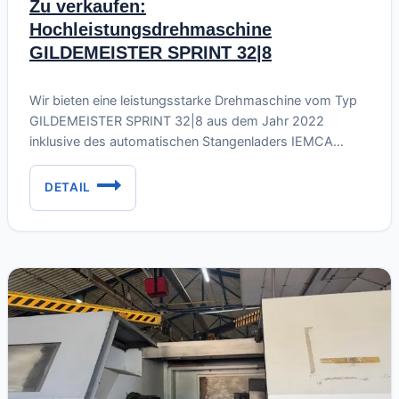
Zu verkaufen:
Hochleistungsdrehmaschine
GILDEMEISTER SPRINT 32|8
Juni 21, 2026
Wir bieten eine leistungsstarke Drehmaschine vom Typ
GILDEMEISTER SPRINT 32|8 aus dem Jahr 2022
inklusive des automatischen Stangenladers IEMCA
BOSS 338 HD zum Verkauf an. Es handelt sich um ein
kompaktes und flexibles Bearbeitungszentrum, das
DETAIL
ZU
sofort einsatzbereit ist. 🛠️ Angebot: DMG MORI –
VERKAUFEN:
GILDEMEISTER SPRINT 32|8 Drehmaschine mit
HOCHLEISTUNGSDREHMASCHINE
Stangenvorschub BOSS 338 HD SUPERFAST Die
GILDEMEISTER
Firma…
SPRINT
32|8