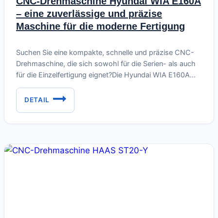
CNC-Drehmaschine Hyundai WIA E160A
– eine zuverlässige und präzise
Maschine für die moderne Fertigung
Juni 21, 2026
Suchen Sie eine kompakte, schnelle und präzise CNC-
Drehmaschine, die sich sowohl für die Serien- als auch
für die Einzelfertigung eignet?Die Hyundai WIA E160A
gehört zu den zuverlässigsten Maschinen ihrer Klasse.
Sie zeichnet sich durch hohe Steifigkeit, eine
DETAIL
CNC-
hochwertige Fanuc-Steuerung und ein hervorragendes
DREHMASCHINE
Verhältnis von Leistung zu Abmessungen aus. Dieses
HYUNDAI
konkrete Exemplar befindet sich in einem…
WIA
E160A
–
EINE
ZUVERLÄSSIGE
UND
PRÄZISE
MASCHINE
FÜR