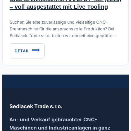
– voll ausgestattet mit Live Tooling
Juni 20, 2026
Suchen Sie eine zuverlässige und vielseitige CNC-
Drehmaschine für die anspruchsvolle Produktion? Bei
Sedlacek Trade s.r.o. bieten wir derzeit eine geprüfte
CNC-Drehmaschine HAAS ST-40L, Baujahr 2016, zum
Verkauf an. Die Maschine ist voll funktionsfähig, in
DETAIL
CNC-
Betrieb und wird einschließlich komplettem Zubehör und
DREHMASCHINE
Werkzeugsatz verkauft. Über die Maschine HAAS ST-
HAAS
40L Die HAAS ST-40L ist eine große zweiachsige…
ST-
40L
(2016)
–
VOLL
AUSGESTATTET
Sedlacek Trade s.r.o.
MIT
LIVE
An- und Verkauf gebrauchter CNC-
TOOLING
Maschinen und Industrieanlagen in ganz