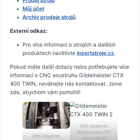
Prodej strojů
Můj účet
Archiv prodeje strojů
Externí odkaz:
Pro více informací o strojích a dalších
produktech navštivte
inzertstroje.cz
.
Pokud máte další dotazy nebo potřebujete více
informací o CNC soustruhu Gildemeister CTX
400 TWIN, neváhejte nás kontaktovat. Jsme
zde, abychom vám pomohli!
CNC soustruh
Gildemeister CTX
CNC soustruh
400 TWIN 10