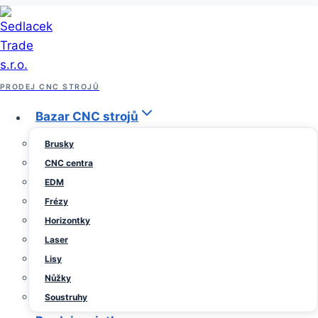
Přeskočit
na
obsah
Archiv prodeje strojů
PRODEJ CNC STROJŮ
CNC soustruh Gildemeister
Bazar CNC strojů
Brusky
CTX 400 TWIN
CNC centra
EDM
Od
12
Sedlacek
Frézy
Trade
prosince,
Horizontky
2022
11
Laser
října,
Lisy
2023
Nůžky
CNC soustruh Gildemeister CTX
Soustruhy