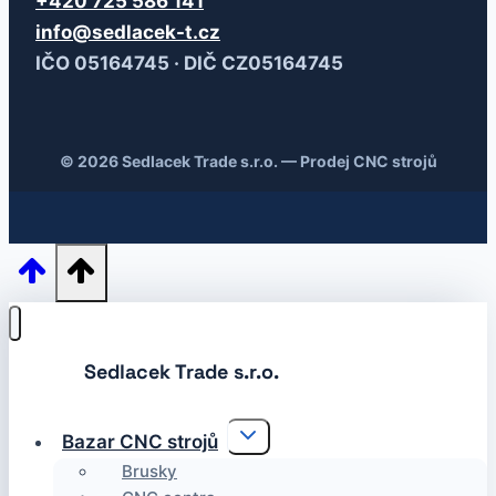
+420 725 586 141
info@sedlacek-t.cz
IČO 05164745 · DIČ CZ05164745
© 2026 Sedlacek Trade s.r.o. — Prodej CNC strojů
Toggle
Bazar CNC strojů
child
menu
Brusky