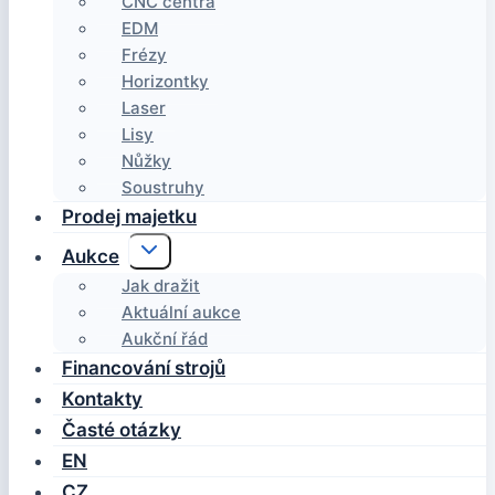
CNC centra
EDM
Frézy
Horizontky
Laser
Lisy
Nůžky
Soustruhy
Prodej majetku
Toggle
Aukce
child
menu
Jak dražit
Aktuální aukce
Aukční řád
Financování strojů
Kontakty
Časté otázky
EN
CZ