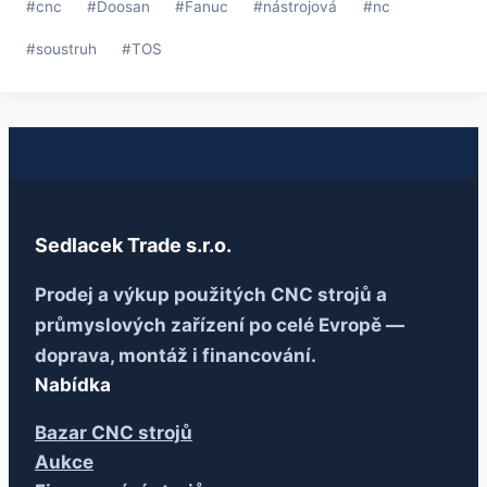
#
cnc
#
Doosan
#
Fanuc
#
nástrojová
#
nc
příspěvků:
#
soustruh
#
TOS
Sedlacek Trade s.r.o.
Prodej a výkup použitých CNC strojů a
průmyslových zařízení po celé Evropě —
doprava, montáž i financování.
Nabídka
Bazar CNC strojů
Aukce