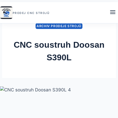
Přeskočit
na
PRODEJ CNC STROJŮ
obsah
ARCHIV PRODEJE STROJŮ
CNC soustruh Doosan
S390L
Od
12 prosince, 2022
Sedlacek
Trade