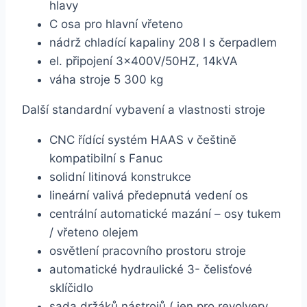
hlavy
C osa pro hlavní vřeteno
nádrž chladící kapaliny 208 l s čerpadlem
el. připojení 3x400V/50HZ, 14kVA
váha stroje 5 300 kg
Další standardní vybavení a vlastnosti stroje
CNC řídící systém HAAS v češtině
kompatibilní s Fanuc
solidní litinová konstrukce
lineární valivá předepnutá vedení os
centrální automatické mazání – osy tukem
/ vřeteno olejem
osvětlení pracovního prostoru stroje
automatické hydraulické 3- čelisťové
sklíčidlo
sada držáků nástrojů ( jen pro revolvery