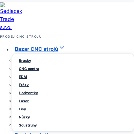
Přeskočit
na
obsah
Archiv prodeje strojů
PRODEJ CNC STROJŮ
CNC revolverový soustruh
Bazar CNC strojů
Brusky
HAAS
CNC centra
EDM
Od
27
Sedlacek
Frézy
Trade
února,
Horizontky
2023
7
Laser
února,
Lisy
2024
Nůžky
Nabízíme k prodeji soustruh Haas ST20Y , rok
Soustruhy
výroby 06/2022