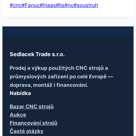
Štítky
#
cnc
#
Fanuc
#
Haas
#
lis
#
nc
#
soustruh
příspěvků:
Sedlacek Trade s.r.o.
Prodej a výkup použitých CNC strojů a
průmyslových zařízení po celé Evropě —
doprava, montáž i financování.
Nabídka
Bazar CNC strojů
Aukce
Financování strojů
Časté otázky