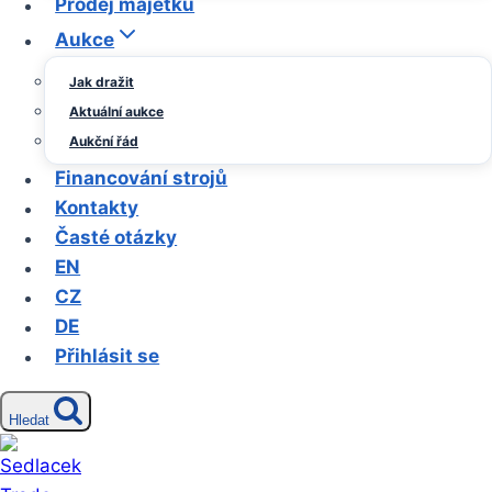
Prodej majetku
možnost leasingu
Aukce
Jak dražit
Aktuální aukce
Aukční řád
Financování strojů
Kontakty
Časté otázky
EN
ST – 20Y
CZ
max. Ø soustružení dle typu revolveru: —-
DE
BMT Ø298 mm
Přihlásit se
max. délka soustružení 572 mm (dle
zvoleného upínání)
Hledat
oběžný průměr nad příčným suportem 533
mm
pojezdy os X/Z – 213 / 572 mm