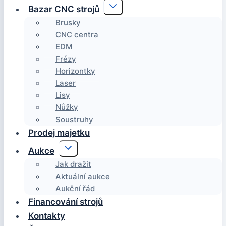
Toggle
Bazar CNC strojů
child
menu
Brusky
CNC centra
EDM
Frézy
Horizontky
Laser
Lisy
Nůžky
Soustruhy
Prodej majetku
Toggle
Aukce
child
menu
Jak dražit
Aktuální aukce
Aukční řád
Financování strojů
Kontakty