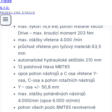
rychloposuvy os X/Y/Z – 24,0/12,7/24,0
m/min
PRODEJ CNC STROJŮ
velikost vřetene A2-6
max. výkon 14,9 kW, pohon vřetene Vector
Drive – max. kroutící moment 203 Nm
max. otáčky vřetene 4.000 /min
průchod vřetene pro tyčový materiál 63,5
mm
automatické hydraulické sklíčidlo 210 mm
12 polohová hlava MBT65
opce pohon nástrojů a C osa vřetene Y-
osa, C-osa a pohon rotačních nástrojů
Y – osa +/- 50,8 mm
max. otáčky poháněných nástrojů
4.000/min (opce 6.000 ot/min)
pohon všech pozic BMT65 revolverové