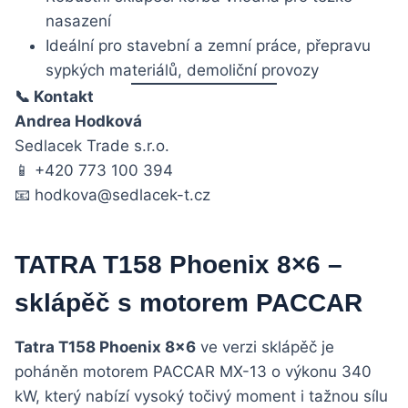
nasazení
Ideální pro stavební a zemní práce, přepravu
sypkých materiálů, demoliční provozy
📞 Kontakt
Andrea Hodková
Sedlacek Trade s.r.o.
📱 +420 773 100 394
📧 hodkova@sedlacek-t.cz
TATRA T158 Phoenix 8×6 –
sklápěč s motorem PACCAR
Tatra T158 Phoenix 8×6
ve verzi sklápěč je
poháněn motorem PACCAR MX-13 o výkonu 340
kW, který nabízí vysoký točivý moment i tažnou sílu