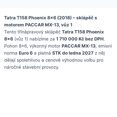
Tatra T158 Phoenix 8×6 (2018) – sklápěč s
motorem PACCAR MX-13, vůz 1
Tento třínápravový sklápěč
Tatra T158 Phoenix
8×6
(vůz 1) nabízíme za
1 710 000 Kč bez DPH
.
Pohon 8×6, výkonný motor
PACCAR MX-13
, emisní
norma
Euro 6
a platná
STK do ledna 2027
z něj
dělají spolehlivou a cenově výhodnou volbu pro
náročné stavební provozy.