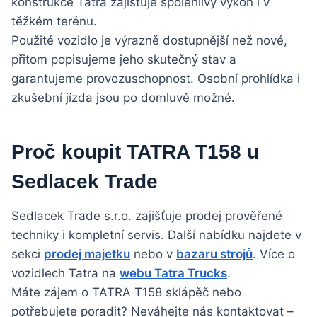
konstrukce Tatra zajišťuje spolehlivý výkon i v
těžkém terénu.
Použité vozidlo je výrazně dostupnější než nové,
přitom popisujeme jeho skutečný stav a
garantujeme provozuschopnost. Osobní prohlídka i
zkušební jízda jsou po domluvě možné.
Proč koupit TATRA T158 u
Sedlacek Trade
Sedlacek Trade s.r.o. zajišťuje prodej prověřené
techniky i kompletní servis. Další nabídku najdete v
sekci
prodej majetku
nebo v
bazaru strojů
. Více o
vozidlech Tatra na
webu Tatra Trucks
.
Máte zájem o TATRA T158 sklápěč nebo
potřebujete poradit? Neváhejte nás kontaktovat –