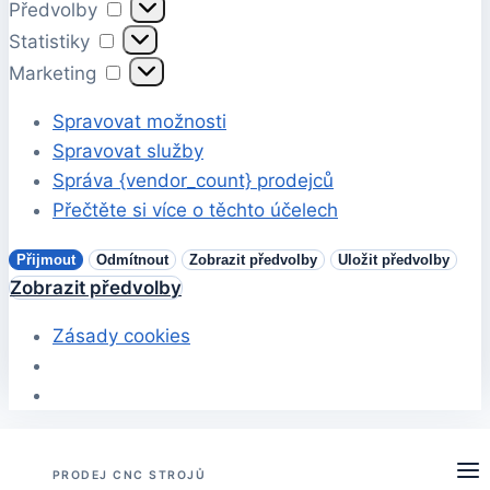
Předvolby
Předvolby
Statistiky
Statistiky
Marketing
Marketing
Spravovat možnosti
Spravovat služby
Správa {vendor_count} prodejců
Přečtěte si více o těchto účelech
Přijmout
Odmítnout
Zobrazit předvolby
Uložit předvolby
Zobrazit předvolby
Zásady cookies
Přeskočit
na
PRODEJ CNC STROJŮ