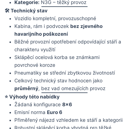
Kategorie:
N3G – těžký provoz
🛠 Technický stav
Vozidlo kompletní, provozuschopné
Kabina, rám i podvozek
bez zjevného
havarijního poškození
Běžné provozní opotřebení odpovídající stáří a
charakteru využití
Sklápěcí ocelová korba se známkami
povrchové koroze
Pneumatiky se střední zbytkovou životností
Celkový technický stav hodnocen jako
průměrný
, bez vad omezujících provoz
⭐ Výhody této nabídky
Žádaná konfigurace
8×6
Emisní norma
Euro 6
Přiměřený nájezd vzhledem ke stáří a kategorii
Robustní sklápěcí korba vhodná pro těžké