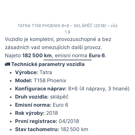
TATRA T158 PHOENIX 8×6 – SKLÁPĚČ (2018) – vůz
1 8
Vozidlo je kompletní, provozuschopné a bez
zásadních vad omezujících další provoz.
Najeto
182
500 km
, emisní norma
Euro 6
.
🚛 Technické parametry vozidla
Výrobce:
Tatra
Model:
T158 Phoenix
Konfigurace náprav:
8×6 (4 nápravy, 3 hnané)
Druh vozidla:
sklápěč
Emisní norma:
Euro 6
Rok výroby:
2018
První registrace:
04/2018
Stav tachometru:
182 500 km