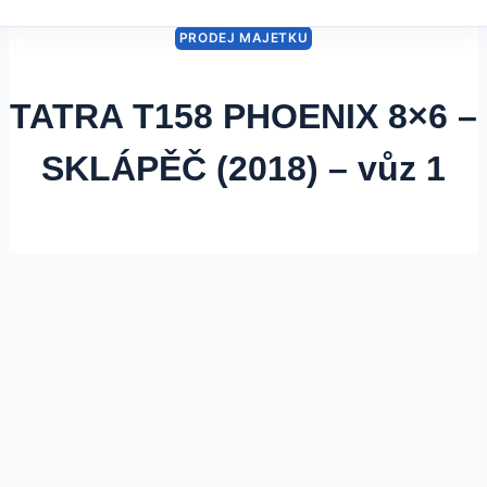
obsah
PRODEJ MAJETKU
TATRA T158 PHOENIX 8×6 –
SKLÁPĚČ (2018) – vůz 1
Od
24 března, 2026
Sedlacek
Trade