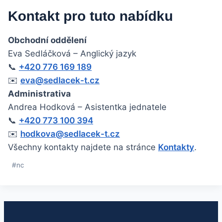
Kontakt pro tuto nabídku
Obchodní oddělení
Eva Sedláčková – Anglický jazyk
📞
+420 776 169 189
✉️
eva@sedlacek-t.cz
Administrativa
Andrea Hodková – Asistentka jednatele
📞
+420 773 100 394
✉️
hodkova@sedlacek-t.cz
Všechny kontakty najdete na stránce
Kontakty
.
Štítky
#
nc
příspěvků: