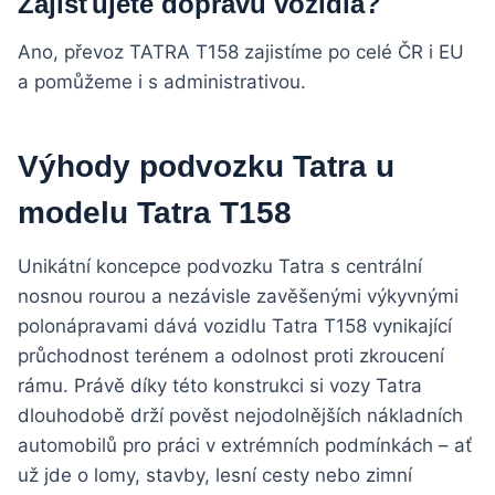
Zajišťujete dopravu vozidla?
Ano, převoz TATRA T158 zajistíme po celé ČR i EU
a pomůžeme i s administrativou.
Výhody podvozku Tatra u
modelu Tatra T158
Unikátní koncepce podvozku Tatra s centrální
nosnou rourou a nezávisle zavěšenými výkyvnými
polonápravami dává vozidlu Tatra T158 vynikající
průchodnost terénem a odolnost proti zkroucení
rámu. Právě díky této konstrukci si vozy Tatra
dlouhodobě drží pověst nejodolnějších nákladních
automobilů pro práci v extrémních podmínkách – ať
už jde o lomy, stavby, lesní cesty nebo zimní