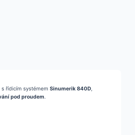
s řídicím systémem
Sinumerik 840D
,
vání pod proudem
.