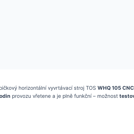
pičkový horizontální vyvrtávací stroj TOS
WHQ 105 CNC
odin
provozu vřetene a je plně funkční – možnost
testo