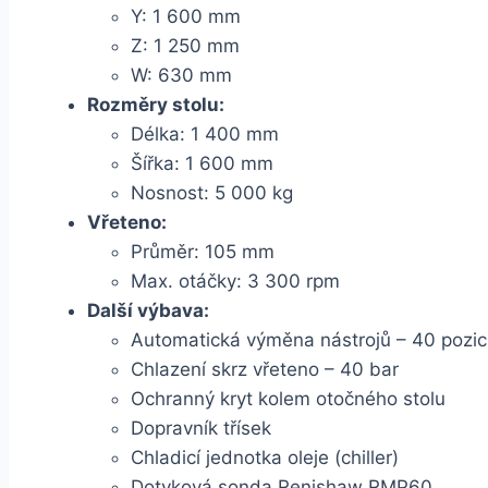
Y: 1 600 mm
Z: 1 250 mm
W: 630 mm
Rozměry stolu:
Délka: 1 400 mm
Šířka: 1 600 mm
Nosnost: 5 000 kg
Vřeteno:
Průměr: 105 mm
Max. otáčky: 3 300 rpm
Další výbava:
Automatická výměna nástrojů – 40 pozic
Chlazení skrz vřeteno – 40 bar
Ochranný kryt kolem otočného stolu
Dopravník třísek
Chladicí jednotka oleje (chiller)
Dotyková sonda Renishaw RMP60