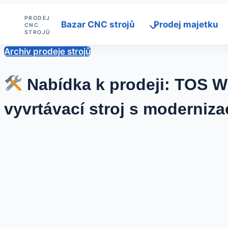
Přeskočit
PRODEJ
na
Bazar CNC strojů
Prodej majetku
CNC
STROJŮ
obsah
Archiv prodeje strojů
Nabídka k prodeji: TOS W
vyvrtávací stroj s moderniza
Od
12
Sedlacek
Trade
září,
2025
13
dubna,
2026