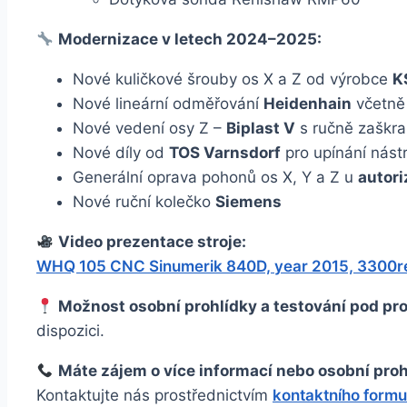
Modernizace v letech 2024–2025:
Nové kuličkové šrouby os X a Z od výrobce
K
Nové lineární odměřování
Heidenhain
včetně
Nové vedení osy Z –
Biplast V
s ručně zaškr
Nové díly od
TOS Varnsdorf
pro upínání nást
Generální oprava pohonů os X, Y a Z u
autor
Nové ruční kolečko
Siemens
Video prezentace stroje:
WHQ 105 CNC Sinumerik 840D, year 2015, 3300r
Možnost osobní prohlídky a testování pod p
dispozici.
Máte zájem o více informací nebo osobní pro
Kontaktujte nás prostřednictvím
kontaktního form