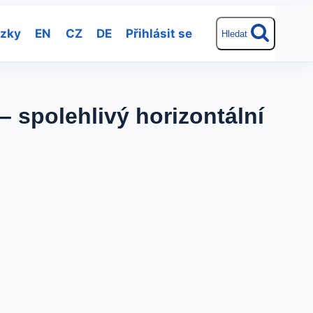
ázky
EN
CZ
DE
Přihlásit se
Hledat
 spolehlivý horizontální