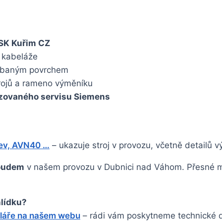
SK Kuřim CZ
 kabeláže
abaným povrchem
rojů a rameno výměníku
izovaného servisu Siemens
ev, AVN40 …
– ukazuje stroj v provozu, včetně detailů v
roudem
v našem provozu v Dubnici nad Váhom. Přesné mě
hlídku?
uláře na našem webu
– rádi vám poskytneme technické d